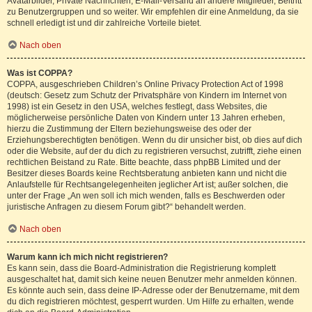
Avatarbilder, Private Nachrichten, E-Mail-Versand an andere Mitglieder, Beitritt
zu Benutzergruppen und so weiter. Wir empfehlen dir eine Anmeldung, da sie
schnell erledigt ist und dir zahlreiche Vorteile bietet.
Nach oben
Was ist COPPA?
COPPA, ausgeschrieben Children’s Online Privacy Protection Act of 1998
(deutsch: Gesetz zum Schutz der Privatsphäre von Kindern im Internet von
1998) ist ein Gesetz in den USA, welches festlegt, dass Websites, die
möglicherweise persönliche Daten von Kindern unter 13 Jahren erheben,
hierzu die Zustimmung der Eltern beziehungsweise des oder der
Erziehungsberechtigten benötigen. Wenn du dir unsicher bist, ob dies auf dich
oder die Website, auf der du dich zu registrieren versuchst, zutrifft, ziehe einen
rechtlichen Beistand zu Rate. Bitte beachte, dass phpBB Limited und der
Besitzer dieses Boards keine Rechtsberatung anbieten kann und nicht die
Anlaufstelle für Rechtsangelegenheiten jeglicher Art ist; außer solchen, die
unter der Frage „An wen soll ich mich wenden, falls es Beschwerden oder
juristische Anfragen zu diesem Forum gibt?“ behandelt werden.
Nach oben
Warum kann ich mich nicht registrieren?
Es kann sein, dass die Board-Administration die Registrierung komplett
ausgeschaltet hat, damit sich keine neuen Benutzer mehr anmelden können.
Es könnte auch sein, dass deine IP-Adresse oder der Benutzername, mit dem
du dich registrieren möchtest, gesperrt wurden. Um Hilfe zu erhalten, wende