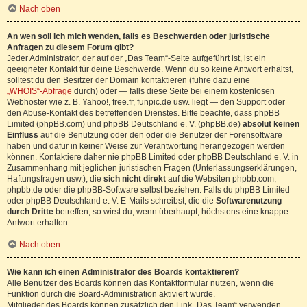
Nach oben
An wen soll ich mich wenden, falls es Beschwerden oder juristische
Anfragen zu diesem Forum gibt?
Jeder Administrator, der auf der „Das Team“-Seite aufgeführt ist, ist ein
geeigneter Kontakt für deine Beschwerde. Wenn du so keine Antwort erhältst,
solltest du den Besitzer der Domain kontaktieren (führe dazu eine
„WHOIS“-Abfrage
durch) oder — falls diese Seite bei einem kostenlosen
Webhoster wie z. B. Yahoo!, free.fr, funpic.de usw. liegt — den Support oder
den Abuse-Kontakt des betreffenden Dienstes. Bitte beachte, dass phpBB
Limited (phpBB.com) und phpBB Deutschland e. V. (phpBB.de)
absolut keinen
Einfluss
auf die Benutzung oder den oder die Benutzer der Forensoftware
haben und dafür in keiner Weise zur Verantwortung herangezogen werden
können. Kontaktiere daher nie phpBB Limited oder phpBB Deutschland e. V. in
Zusammenhang mit jeglichen juristischen Fragen (Unterlassungserklärungen,
Haftungsfragen usw.), die
sich nicht direkt
auf die Websiten phpbb.com,
phpbb.de oder die phpBB-Software selbst beziehen. Falls du phpBB Limited
oder phpBB Deutschland e. V. E-Mails schreibst, die die
Softwarenutzung
durch Dritte
betreffen, so wirst du, wenn überhaupt, höchstens eine knappe
Antwort erhalten.
Nach oben
Wie kann ich einen Administrator des Boards kontaktieren?
Alle Benutzer des Boards können das Kontaktformular nutzen, wenn die
Funktion durch die Board-Administration aktiviert wurde.
Mitglieder des Boards können zusätzlich den Link „Das Team“ verwenden.