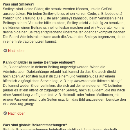
Was sind Smileys?
Smileys sind kleine Bilder, die benutzt werden können, um ein Gefühl
auszudrücken. Für jeden Smiley gibt es einen kurzen Code, z. B. bedeutet :)
fröhlich und :( traurig. Die Liste aller Smileys kannst du beim Verfassen eines
Beitrags sehen. Versuche bitte trotzdem, Smileys nicht zu häufig zu benutzen,
sie können einen Beitrag schnell unlesbar machen und ein Moderator könnte
deshalb deinen Beitrag entsprechend überarbeiten oder gar komplett löschen.
Die Board-Administration kann auch die Anzahl der Smileys begrenzen, die du
in einem Beitrag benutzen kannst.
Nach oben
Kann ich Bilder in meine Beiträge einfügen?
Ja, Bilder können in deinem Beitrag angezeigt werden. Wenn die
Administration Dateianhänge erlaubt hat, kannst du das Bild auch direkt
hochladen. Ansonsten musst du zu einem Bild verlinken, das auf einem
öffentlich zugänglichen Server liegt, z. B. http://www.domain.tld/mein-bild.gif.
Du kannst weder Bilder verlinken, die sich auf deinem eigenen PC befinden
(außer es ist ein öffentlich zugänglicher Server), noch zu Bildern, die nur nach
einer Anmeldung verfügbar sind, z. B. Hotmail- oder Yahoo-Mailboxen, mit
einem Passwort geschützte Seiten usw. Um das Bild anzuzeigen, benutze den
BBCode-Tag „[img]“.
Nach oben
Was sind globale Bekanntmachungen?
Globale Bekanntmachungen beinhalten wichtige Informationen, deshalb