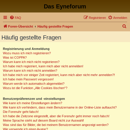
Das Eyneforum
FAQ
Registrieren
Anmelden
S
Foren-Übersicht
Häufig gestellte Fragen
u
Häufig gestellte Fragen
c
h
Registrierung und Anmeldung
Wozu muss ich mich registrieren?
e
Was ist COPPA?
Warum kann ich mich nicht registrieren?
Ich habe mich registriert, kann mich aber nicht anmelden!
Warum kann ich mich nicht anmelden?
Ich habe mich vor einiger Zeit registriert, kann mich aber nicht mehr anmelden?!
Ich habe mein Passwort vergessen!
Warum werde ich automatisch abgemeldet?
Wozu ist die Funktion „Alle Cookies löschen“?
Benutzerpräferenzen und -einstellungen
Wie kann ich meine Einstellungen ändern?
Wie kann ich verhindern, dass mein Benutzername in der Online-Liste auftaucht?
Die Forenuhr geht falsch!
Ich habe die Zeitzone eingestellt, aber die Forenuhr geht immer noch falsch!
Meine Sprache steht auf diesem Board nicht zur Auswahl!
Was sind das für Bilder, die bei meinem Benutzernamen angezeigt werden?
Wie verwende ich einen Avatar?