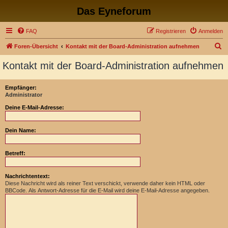
Das Eyneforum
FAQ
Registrieren
Anmelden
S
Foren-Übersicht
Kontakt mit der Board-Administration aufnehmen
u
Kontakt mit der Board-Administration aufnehmen
c
h
Empfänger:
Administrator
e
Deine E-Mail-Adresse:
Dein Name:
Betreff:
Nachrichtentext:
Diese Nachricht wird als reiner Text verschickt, verwende daher kein HTML oder
BBCode. Als Antwort-Adresse für die E-Mail wird deine E-Mail-Adresse angegeben.