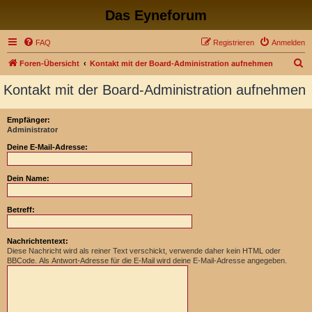
Das Eyneforum
FAQ
Registrieren
Anmelden
S
Foren-Übersicht
Kontakt mit der Board-Administration aufnehmen
u
Kontakt mit der Board-Administration aufnehmen
c
h
Empfänger:
Administrator
e
Deine E-Mail-Adresse:
Dein Name:
Betreff:
Nachrichtentext:
Diese Nachricht wird als reiner Text verschickt, verwende daher kein HTML oder
BBCode. Als Antwort-Adresse für die E-Mail wird deine E-Mail-Adresse angegeben.