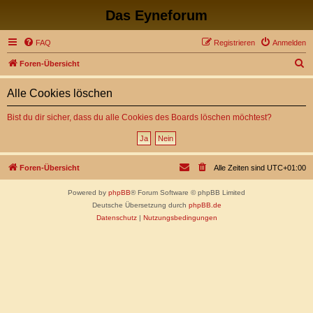
Das Eyneforum
FAQ
Registrieren
Anmelden
S
Foren-Übersicht
u
Alle Cookies löschen
c
h
Bist du dir sicher, dass du alle Cookies des Boards löschen möchtest?
e
Foren-Übersicht
Alle Zeiten sind
UTC+01:00
Powered by
phpBB
® Forum Software © phpBB Limited
Deutsche Übersetzung durch
phpBB.de
Datenschutz
|
Nutzungsbedingungen