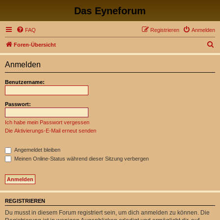
Das Eyneforum
FAQ
Registrieren
Anmelden
S
Foren-Übersicht
u
Anmelden
c
h
Benutzername:
e
Passwort:
Ich habe mein Passwort vergessen
Die Aktivierungs-E-Mail erneut senden
Angemeldet bleiben
Meinen Online-Status während dieser Sitzung verbergen
REGISTRIEREN
Du musst in diesem Forum registriert sein, um dich anmelden zu können. Die