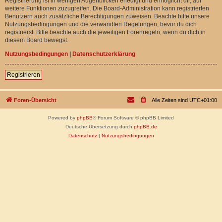
Registrierung ist in wenigen Augenblicken erledigt und ermöglicht dir, auf
weitere Funktionen zuzugreifen. Die Board-Administration kann registrierten
Benutzern auch zusätzliche Berechtigungen zuweisen. Beachte bitte unsere
Nutzungsbedingungen und die verwandten Regelungen, bevor du dich
registrierst. Bitte beachte auch die jeweiligen Forenregeln, wenn du dich in
diesem Board bewegst.
Nutzungsbedingungen
|
Datenschutzerklärung
Registrieren
Foren-Übersicht
Alle Zeiten sind
UTC+01:00
Powered by
phpBB
® Forum Software © phpBB Limited
Deutsche Übersetzung durch
phpBB.de
Datenschutz
|
Nutzungsbedingungen