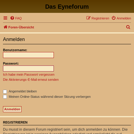
Das Eyneforum
FAQ
Registrieren
Anmelden
S
Foren-Übersicht
u
Anmelden
c
h
Benutzername:
e
Passwort:
Ich habe mein Passwort vergessen
Die Aktivierungs-E-Mail erneut senden
Angemeldet bleiben
Meinen Online-Status während dieser Sitzung verbergen
REGISTRIEREN
Du musst in diesem Forum registriert sein, um dich anmelden zu können. Die