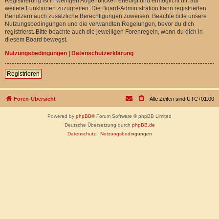
Registrierung ist in wenigen Augenblicken erledigt und ermöglicht dir, auf
weitere Funktionen zuzugreifen. Die Board-Administration kann registrierten
Benutzern auch zusätzliche Berechtigungen zuweisen. Beachte bitte unsere
Nutzungsbedingungen und die verwandten Regelungen, bevor du dich
registrierst. Bitte beachte auch die jeweiligen Forenregeln, wenn du dich in
diesem Board bewegst.
Nutzungsbedingungen
|
Datenschutzerklärung
Registrieren
Foren-Übersicht
Alle Zeiten sind
UTC+01:00
Powered by
phpBB
® Forum Software © phpBB Limited
Deutsche Übersetzung durch
phpBB.de
Datenschutz
|
Nutzungsbedingungen