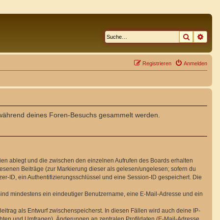
Suche
Erwe
Registrieren
Anmelden
die während deines Foren-Besuchs gesammelt werden.
ien ablegt und die zwischen den einzelnen Aufrufen des Boards erhalten
elesenen Beiträge (zur Markierung dieser als gelesen/ungelesen; sofern du
r-ID, ein Authentifizierungsschlüssel und eine Session-ID gespeichert. Die
g sind mindestens ein eindeutiger Benutzername, eine E-Mail-Adresse und ein
eitrag als Entwurf zwischenspeicherst. In diesen Fällen wird auch deine IP-
chten und Umfragen), Änderungen an zentralen Profildaten (E-Mail-Adresse,