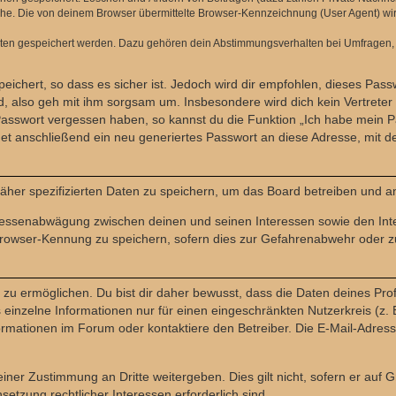
e. Die von deinem Browser übermittelte Browser-Kennzeichnung (User Agent) wird n
aten gespeichert werden. Dazu gehören dein Abstimmungsverhalten bei Umfragen, d
ichert, so dass es sicher ist. Jedoch wird dir empfohlen, dieses Pass
, also geh mit ihm sorgsam um. Insbesondere wird dich kein Vertreter 
 Passwort vergessen haben, so kannst du die Funktion „Ich habe mein 
 anschließend ein neu generiertes Passwort an diese Adresse, mit d
äher spezifizierten Daten zu speichern, um das Board betreiben und a
teressenabwägung zwischen deinen und seinen Interessen sowie den Int
rowser-Kennung zu speichern, sofern dies zur Gefahrenabwehr oder zur
 ermöglichen. Du bist dir daher bewusst, dass die Daten deines Profils 
einzelne Informationen nur für einen eingeschränkten Nutzerkreis (z. B
ationen im Forum oder kontaktiere den Betreiber. Die E-Mail-Adresse 
iner Zustimmung an Dritte weitergeben. Dies gilt nicht, sofern er auf
setzung rechtlicher Interessen erforderlich sind.