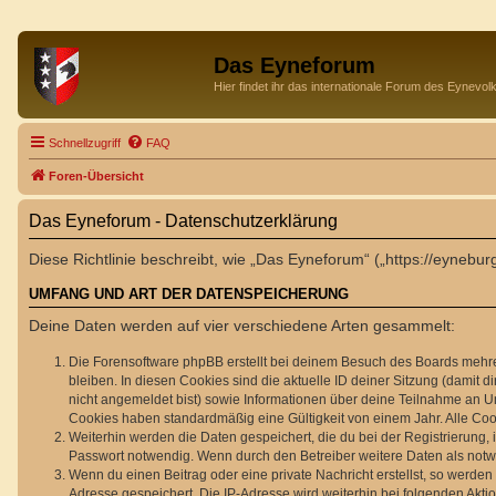
Das Eyneforum
Hier findet ihr das internationale Forum des Eynevol
Schnellzugriff
FAQ
Foren-Übersicht
Das Eyneforum - Datenschutzerklärung
Diese Richtlinie beschreibt, wie „Das Eyneforum“ („https://eyne
UMFANG UND ART DER DATENSPEICHERUNG
Deine Daten werden auf vier verschiedene Arten gesammelt:
Die Forensoftware phpBB erstellt bei deinem Besuch des Boards mehrer
bleiben. In diesen Cookies sind die aktuelle ID deiner Sitzung (damit 
nicht angemeldet bist) sowie Informationen über deine Teilnahme an Um
Cookies haben standardmäßig eine Gültigkeit von einem Jahr. Alle Cook
Weiterhin werden die Daten gespeichert, die du bei der Registrierung,
Passwort notwendig. Wenn durch den Betreiber weitere Daten als notwend
Wenn du einen Beitrag oder eine private Nachricht erstellst, so werden
Adresse gespeichert. Die IP-Adresse wird weiterhin bei folgenden Akt