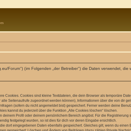
kes
burg.eu/Forum“) (im Folgenden „der Betreiber“) die Daten verwendet, 
e Cookies. Cookies sind kleine Textdateien, die dein Browser als temporäre Date
dir alle Seitenaufrufe zugeordnet werden können), Informationen über die von dir g
fragen (sofern du nicht angemeldet bist) gespeichert. Ferner werden deine Benutze
ies kannst du jederzeit über die Funktion „Alle Cookies löschen“ löschen.
 in deinem Profil oder deinem persönlichem Bereich angibst. Für die Registrierun
ig festgelegt wurden, so ist dies für dich vor deren Eingabe ersichtlich.
 die dort eingegebenen Daten ebenfalls gespeichert. Gleiches gilt, wenn du einen B
ionen gespeichert: Löschen und Ändern von Beiträgen (dazu zählen Private Nachri