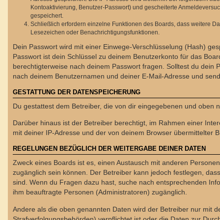
Kontoaktivierung, Benutzer-Passwort) und gescheiterte Anmeldeversuch
gespeichert.
Schließlich erfordern einzelne Funktionen des Boards, dass weitere D
Lesezeichen oder Benachrichtigungsfunktionen.
Dein Passwort wird mit einer Einwege-Verschlüsselung (Hash) gespe
Passwort ist dein Schlüssel zu deinem Benutzerkonto für das Board
berechtigterweise nach deinem Passwort fragen. Solltest du dein
nach deinem Benutzernamen und deiner E-Mail-Adresse und sendet
GESTATTUNG DER DATENSPEICHERUNG
Du gestattest dem Betreiber, die von dir eingegebenen und oben n
Darüber hinaus ist der Betreiber berechtigt, im Rahmen einer In
mit deiner IP-Adresse und der von deinem Browser übermittelter B
REGELUNGEN BEZÜGLICH DER WEITERGABE DEINER DATEN
Zweck eines Boards ist es, einen Austausch mit anderen Personen zu
zugänglich sein können. Der Betreiber kann jedoch festlegen, dass 
sind. Wenn du Fragen dazu hast, suche nach entsprechenden Inform
ihm beauftragte Personen (Administratoren) zugänglich.
Andere als die oben genannten Daten wird der Betreiber nur mit de
Strafverfolgungsbehörden) verpflichtet ist oder die Daten zur Durch