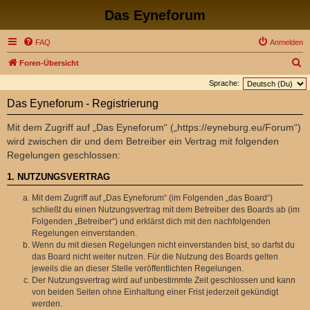
Das Eyneforum
FAQ
Anmelden
S
Foren-Übersicht
u
Sprache:
c
Das Eyneforum - Registrierung
h
Mit dem Zugriff auf „Das Eyneforum“ („https://eyneburg.eu/Forum“)
e
wird zwischen dir und dem Betreiber ein Vertrag mit folgenden
Regelungen geschlossen:
1. NUTZUNGSVERTRAG
Mit dem Zugriff auf „Das Eyneforum“ (im Folgenden „das Board“)
schließt du einen Nutzungsvertrag mit dem Betreiber des Boards ab (im
Folgenden „Betreiber“) und erklärst dich mit den nachfolgenden
Regelungen einverstanden.
Wenn du mit diesen Regelungen nicht einverstanden bist, so darfst du
das Board nicht weiter nutzen. Für die Nutzung des Boards gelten
jeweils die an dieser Stelle veröffentlichten Regelungen.
Der Nutzungsvertrag wird auf unbestimmte Zeit geschlossen und kann
von beiden Seiten ohne Einhaltung einer Frist jederzeit gekündigt
werden.