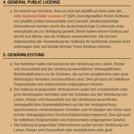
4. GENERAL PUBLIC LICENSE
Du nimmst zur Kenntnis, dass es sich bei phpBB um eine unter der „
GNU General Public License v2
“ (GPL) bereitgestellten Foren-Software
von phpBB Limited (www.phpbb.com) handelt; deutschsprachige
Informationen werden durch die deutschsprachige Community unter
www.phpbb.de zur Verfügung gestellt. Beide haben keinen Einfluss auf
die Art und Weise, wie die Software verwendet wird. Sie können
insbesondere die Verwendung der Software für bestimmte Zwecke nicht
untersagen oder auf Inhalte fremder Foren Einfluss nehmen.
5. GEWÄHRLEISTUNG
Der Betreiber haftet mit Ausnahme der Verletzung von Leben, Körper
und Gesundheit und der Verletzung wesentlicher Vertragspflichten
(Kardinalpflichten) nur für Schäden, die auf ein vorsätzliches oder grob
fahrlässiges Verhalten zurückzuführen sind. Dies gilt auch für mittelbare
Folgeschäden wie insbesondere entgangenen Gewinn.
Die Haftung ist gegenüber Verbrauchern außer bei vorsätzlichem oder
grob fahrlässigem Verhalten oder bei Schäden aus der Verletzung von
Leben, Körper und Gesundheit und der Verletzung wesentlicher
Vertragspflichten (Kardinalpflichten) auf die bei Vertragsschluss
typischerweise vorhersehbaren Schäden und im übrigen der Höhe nach
auf die vertragstypischen Durchschnittsschäden begrenzt. Dies gilt auch
für mittelbare Folgeschäden wie insbesondere entgangenen Gewinn.
Die Haftung ist gegenüber Unternehmern außer bei der Verletzung von
Leben, Körper und Gesundheit oder vorsätzlichem oder grob