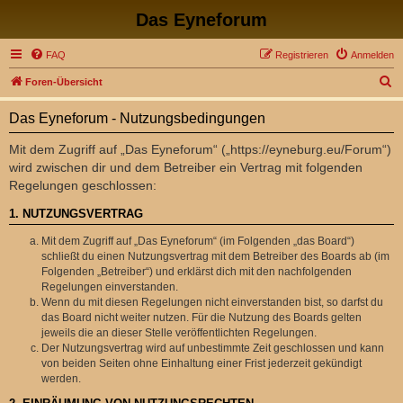
Das Eyneforum
FAQ
Registrieren
Anmelden
S
Foren-Übersicht
u
Das Eyneforum - Nutzungsbedingungen
c
h
Mit dem Zugriff auf „Das Eyneforum“ („https://eyneburg.eu/Forum“)
wird zwischen dir und dem Betreiber ein Vertrag mit folgenden
e
Regelungen geschlossen:
1. NUTZUNGSVERTRAG
Mit dem Zugriff auf „Das Eyneforum“ (im Folgenden „das Board“)
schließt du einen Nutzungsvertrag mit dem Betreiber des Boards ab (im
Folgenden „Betreiber“) und erklärst dich mit den nachfolgenden
Regelungen einverstanden.
Wenn du mit diesen Regelungen nicht einverstanden bist, so darfst du
das Board nicht weiter nutzen. Für die Nutzung des Boards gelten
jeweils die an dieser Stelle veröffentlichten Regelungen.
Der Nutzungsvertrag wird auf unbestimmte Zeit geschlossen und kann
von beiden Seiten ohne Einhaltung einer Frist jederzeit gekündigt
werden.