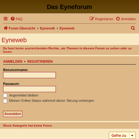
Das Eyneforum
FAQ
Registrieren
Anmelden
S
Foren-Übersicht
Eynevolk
Eyneweb
u
Eyneweb
c
Du hast keine ausreichenden Rechte, um Themen in diesem Forum zu sehen oder zu
h
lesen.
e
ANMELDEN
•
REGISTRIEREN
Benutzername:
Passwort:
Angemeldet bleiben
Meinen Online-Status während dieser Sitzung verbergen
Diese Kategorie hat keine Foren.
Gehe zu