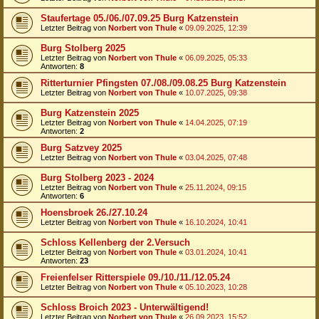
Staufertage 05./06./07.09.25 Burg Katzenstein
Letzter Beitrag von
Norbert von Thule
«
09.09.2025, 12:39
Burg Stolberg 2025
Letzter Beitrag von
Norbert von Thule
«
06.09.2025, 05:33
Antworten:
8
Ritterturnier Pfingsten 07./08./09.08.25 Burg Katzenstein
Letzter Beitrag von
Norbert von Thule
«
10.07.2025, 09:38
Burg Katzenstein 2025
Letzter Beitrag von
Norbert von Thule
«
14.04.2025, 07:19
Antworten:
2
Burg Satzvey 2025
Letzter Beitrag von
Norbert von Thule
«
03.04.2025, 07:48
Burg Stolberg 2023 - 2024
Letzter Beitrag von
Norbert von Thule
«
25.11.2024, 09:15
Antworten:
6
Hoensbroek 26./27.10.24
Letzter Beitrag von
Norbert von Thule
«
16.10.2024, 10:41
Schloss Kellenberg der 2.Versuch
Letzter Beitrag von
Norbert von Thule
«
03.01.2024, 10:41
Antworten:
23
Freienfelser Ritterspiele 09./10./11./12.05.24
Letzter Beitrag von
Norbert von Thule
«
05.10.2023, 10:28
Schloss Broich 2023 - Unterwältigend!
Letzter Beitrag von
Norbert von Thule
«
26.09.2023, 15:52