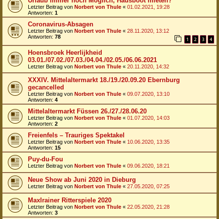
Urlaub immer noch Möglich, Hausboot mieten?
Letzter Beitrag von
Norbert von Thule
«
01.02.2021, 19:28
Antworten:
1
Coronavirus-Absagen
Letzter Beitrag von
Norbert von Thule
«
28.11.2020, 13:12
Antworten:
78
1
2
3
4
Hoensbroek Heerlijkheid
03.01./07.02./07.03./04.04./02.05./06.06.2021
Letzter Beitrag von
Norbert von Thule
«
20.11.2020, 14:32
XXXIV. Mittelaltermarkt 18./19./20.09.20 Ebernburg
gecancelled
Letzter Beitrag von
Norbert von Thule
«
09.07.2020, 13:10
Antworten:
4
Mittelaltermarkt Füssen 26./27./28.06.20
Letzter Beitrag von
Norbert von Thule
«
01.07.2020, 14:03
Antworten:
2
Freienfels – Trauriges Spektakel
Letzter Beitrag von
Norbert von Thule
«
10.06.2020, 13:35
Antworten:
15
Puy-du-Fou
Letzter Beitrag von
Norbert von Thule
«
09.06.2020, 18:21
Neue Show ab Juni 2020 in Dieburg
Letzter Beitrag von
Norbert von Thule
«
27.05.2020, 07:25
Maxlrainer Ritterspiele 2020
Letzter Beitrag von
Norbert von Thule
«
22.05.2020, 21:28
Antworten:
3