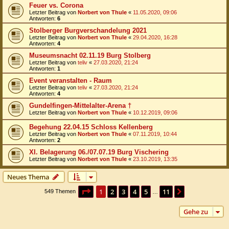
Feuer vs. Corona
Letzter Beitrag von
Norbert von Thule
«
11.05.2020, 09:06
Antworten:
6
Stolberger Burgverschandelung 2021
Letzter Beitrag von
Norbert von Thule
«
29.04.2020, 16:28
Antworten:
4
Museumsnacht 02.11.19 Burg Stolberg
Letzter Beitrag von
teliv
«
27.03.2020, 21:24
Antworten:
1
Event veranstalten - Raum
Letzter Beitrag von
teliv
«
27.03.2020, 21:24
Antworten:
4
Gundelfingen-Mittelalter-Arena †
Letzter Beitrag von
Norbert von Thule
«
10.12.2019, 09:06
Begehung 22.04.15 Schloss Kellenberg
Letzter Beitrag von
Norbert von Thule
«
07.11.2019, 10:44
Antworten:
2
XI. Belagerung 06./07.07.19 Burg Vischering
Letzter Beitrag von
Norbert von Thule
«
23.10.2019, 13:35
Neues Thema
Seite
1
von
11
1
2
3
4
5
11
Nächste
549 Themen
…
Gehe zu