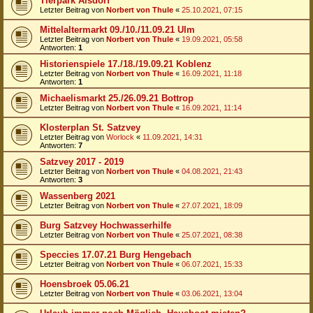
Tierpark Alsdorf
Letzter Beitrag von
Norbert von Thule
«
25.10.2021, 07:15
Mittelaltermarkt 09./10./11.09.21 Ulm
Letzter Beitrag von
Norbert von Thule
«
19.09.2021, 05:58
Antworten:
1
Historienspiele 17./18./19.09.21 Koblenz
Letzter Beitrag von
Norbert von Thule
«
16.09.2021, 11:18
Antworten:
1
Michaelismarkt 25./26.09.21 Bottrop
Letzter Beitrag von
Norbert von Thule
«
16.09.2021, 11:14
Klosterplan St. Satzvey
Letzter Beitrag von
Worlock
«
11.09.2021, 14:31
Antworten:
7
Satzvey 2017 - 2019
Letzter Beitrag von
Norbert von Thule
«
04.08.2021, 21:43
Antworten:
3
Wassenberg 2021
Letzter Beitrag von
Norbert von Thule
«
27.07.2021, 18:09
Burg Satzvey Hochwasserhilfe
Letzter Beitrag von
Norbert von Thule
«
25.07.2021, 08:38
Speccies 17.07.21 Burg Hengebach
Letzter Beitrag von
Norbert von Thule
«
06.07.2021, 15:33
Hoensbroek 05.06.21
Letzter Beitrag von
Norbert von Thule
«
03.06.2021, 13:04